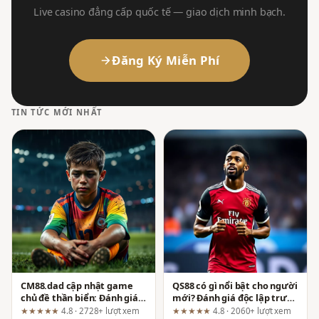
Live casino đẳng cấp quốc tế — giao dịch minh bạch.
Đăng Ký Miễn Phí
TIN TỨC MỚI NHẤT
CM88.dad cập nhật game
QS88 có gì nổi bật cho người
chủ đề thần biển: Đánh giá
mới? Đánh giá độc lập trước
tổng quan theo tiêu chí
khi bạn đăng ký
★★★★★
4.8 · 2728+ lượt xem
★★★★★
4.8 · 2060+ lượt xem