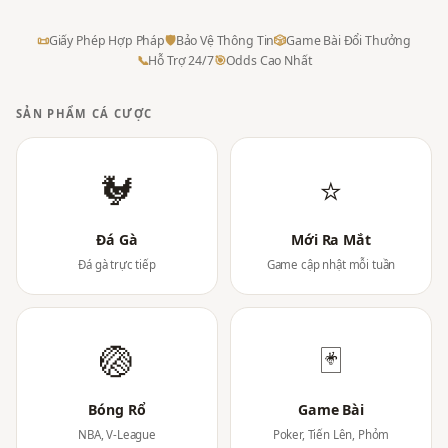
📜
Giấy Phép Hợp Pháp
🛡
Bảo Vệ Thông Tin
🎲
Game Bài Đổi Thưởng
📞
Hỗ Trợ 24/7
🎯
Odds Cao Nhất
SẢN PHẨM CÁ CƯỢC
🐓
⭐
Đá Gà
Mới Ra Mắt
Đá gà trực tiếp
Game cập nhật mỗi tuần
🏐
🃏
Bóng Rổ
Game Bài
NBA, V-League
Poker, Tiến Lên, Phỏm