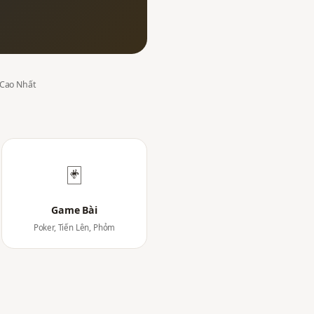
Cao Nhất
🃏
Game Bài
Poker, Tiến Lên, Phỏm