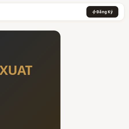
Đăng Ký
TXUAT