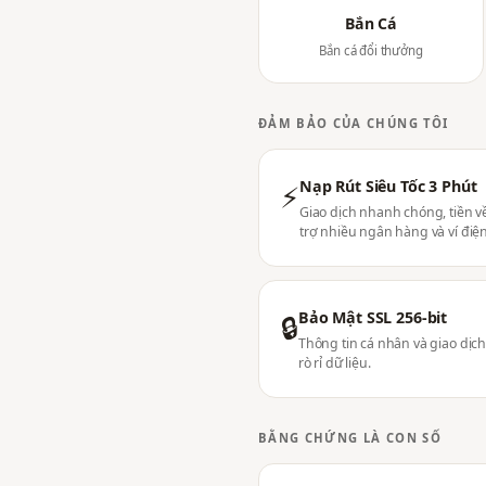
Bắn Cá
Bắn cá đổi thưởng
ĐẢM BẢO CỦA CHÚNG TÔI
Nạp Rút Siêu Tốc 3 Phút
⚡
Giao dịch nhanh chóng, tiền v
trợ nhiều ngân hàng và ví điện
Bảo Mật SSL 256-bit
🔒
Thông tin cá nhân và giao dịc
rò rỉ dữ liệu.
BẰNG CHỨNG LÀ CON SỐ