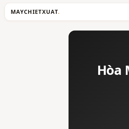
MAYCHIETXUAT
.
Hòa 