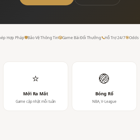
Phép Hợp Pháp
🛡
Bảo Vệ Thông Tin
🎲
Game Bài Đổi Thưởng
📞
Hỗ Trợ 24/7
🎯
Odds 
⭐
🏐
Mới Ra Mắt
Bóng Rổ
Game cập nhật mỗi tuần
NBA, V-League