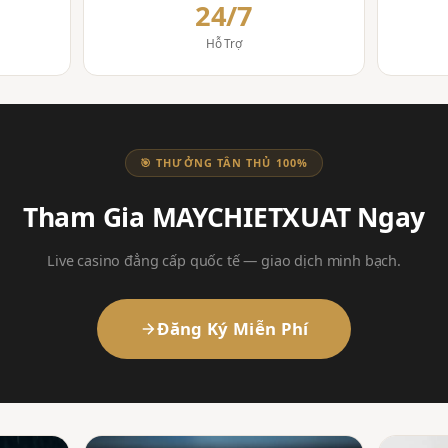
24/7
Hỗ Trợ
🎯 THƯỞNG TÂN THỦ 100%
Tham Gia MAYCHIETXUAT Ngay
Live casino đẳng cấp quốc tế — giao dịch minh bạch.
Đăng Ký Miễn Phí