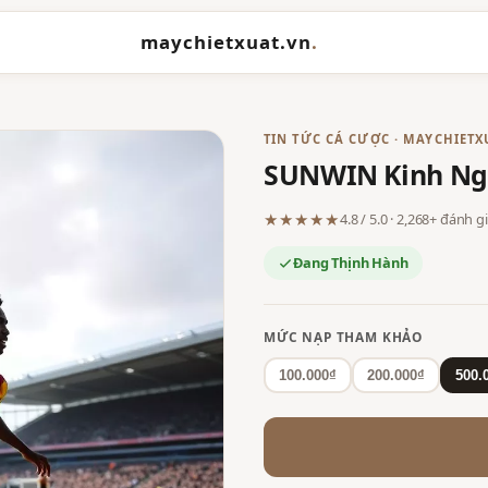
maychietxuat.vn
.
TIN TỨC CÁ CƯỢC · MAYCHIETX
SUNWIN Kinh Ngh
★★★★★
4.8 / 5.0 · 2,268+ đánh 
Đang Thịnh Hành
MỨC NẠP THAM KHẢO
100.000₫
200.000₫
500.