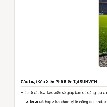
Các Loại Kèo Xiên Phổ Biến Tại SUNWIN
Hiểu rõ các loại kèo xiên sẽ giúp bạn dễ dàng lựa c
Xiên 2:
Kết hợp 2 lựa chọn, tỷ lệ thắng cao nhất t