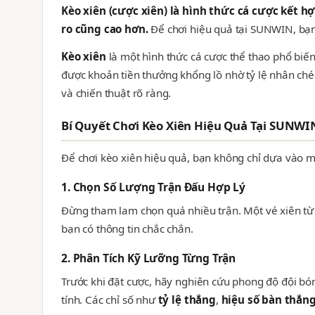
Kèo xiên (cược xiên) là hình thức cá cược kết h
ro cũng cao hơn.
Để chơi hiệu quả tại SUNWIN, bạn 
Kèo xiên
là một hình thức cá cược thể thao phổ biến
được khoản tiền thưởng khổng lồ nhờ tỷ lệ nhân chéo.
và chiến thuật rõ ràng.
Bí Quyết Chơi Kèo Xiên Hiệu Quả Tại SUNWI
Để chơi kèo xiên hiệu quả, bạn không chỉ dựa vào 
1. Chọn Số Lượng Trận Đấu Hợp Lý
Đừng tham lam chọn quá nhiều trận. Một vé xiên từ 2
bạn có thông tin chắc chắn.
2. Phân Tích Kỹ Lưỡng Từng Trận
Trước khi đặt cược, hãy nghiên cứu phong độ đội bón
tính. Các chỉ số như
tỷ lệ thắng
,
hiệu số bàn thắng