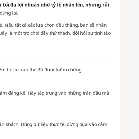
 tối đa lợi nhuận nhờ tỷ lệ nhân lên, nhưng rủi
dừng lại.
vé. Nếu tất cả các lựa chọn đều thắng, bạn sẽ nhận
y là một trò chơi đầy thử thách, đòi hỏi sự tỉnh táo
ệm từ các cao thủ đã được kiểm chứng.
 giảm đáng kể. Hãy tập trung vào những trận đấu mà
/sân khách. Dùng dữ liệu thực tế, đừng dựa vào cảm