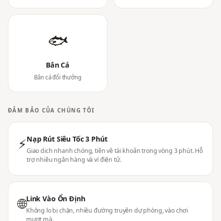
🐟
Bắn Cá
Bắn cá đổi thưởng
ĐẢM BẢO CỦA CHÚNG TÔI
Nạp Rút Siêu Tốc 3 Phút
⚡
Giao dịch nhanh chóng, tiền về tài khoản trong vòng 3 phút. Hỗ
trợ nhiều ngân hàng và ví điện tử.
Link Vào Ổn Định
🌐
Không lo bị chặn, nhiều đường truyền dự phòng, vào chơi
mượt mà.